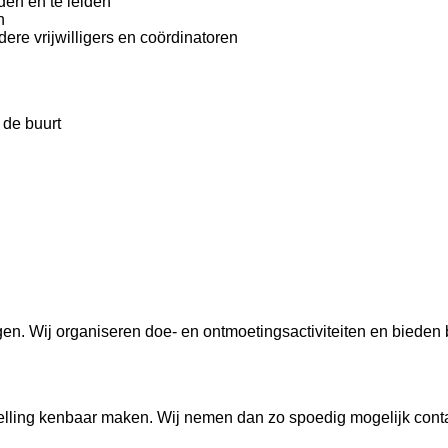
den en te leiden
n
ere vrijwilligers en coördinatoren
 de buurt
ngen. Wij organiseren doe- en ontmoetingsactiviteiten en biede
stelling kenbaar maken. Wij nemen dan zo spoedig mogelijk conta