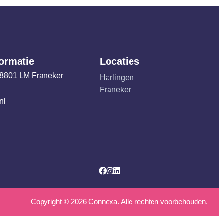
formatie
Locaties
 8801 LM Franeker
Harlingen
Franeker
nl
Facebook
Instagram
LinkedIn
Copyright ©
2026
Connexa. Alle rechten voorbehouden.