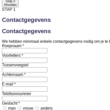
Stap 3
Afronden
STAP 1
Contactgegevens
Contactgegevens
We hebben minimaal enkele contactgegevens nodig om je te 
Roepnaam
*
Voorletters
*
Tussenvoegsel
Achternaam
*
E-mail
*
Telefoonnummer
Geslacht
*
man
vrouw
anders