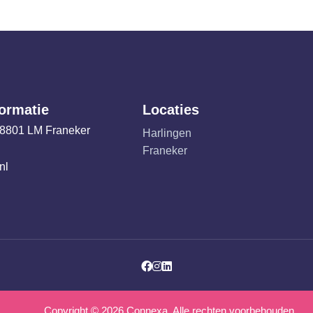
formatie
Locaties
 8801 LM Franeker
Harlingen
Franeker
nl
Facebook
Instagram
LinkedIn
Copyright ©
2026
Connexa. Alle rechten voorbehouden.