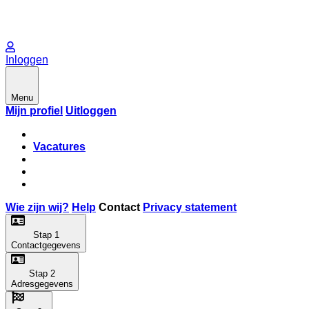
Inloggen
Menu
Mijn profiel
Uitloggen
Vacatures
Wie zijn wij?
Help
Contact
Privacy statement
Stap 1
Contactgegevens
Stap 2
Adresgegevens